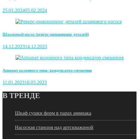
25.01.2024
05.02.2024
Шламовый насос (реверс-инжиниринг деталей)
14.12.2023
14.12.2023
Аппарат колонного типа: конденсатор смешения
11.01.2023
16.03.2023
В ТРЕНДЕ
Шкаф сушки форм в парах аммиака
Насосная станция над артскважиной